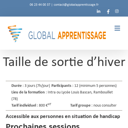
Aller au contenu
06 23 44 00 37 |
contact@globalapprentissage.fr
Me
Taille de sortie d’hiver
Durée
: 3 jours (7h/jour)
Participants
: 12 (minimum 5 personnes)
Lieu de la formation
: Intra ou Lycée Louis Bascan, Rambouillet
(78)
HT
Tarif individuel
: 800 €
Tarif groupe
: nous consulter
Accessible aux personnes en situation de handicap
Prochaines sessions